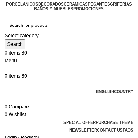
PORCELÁNICOS
DECORADOS
CERAMICAS
PEGANTES
GRIFERÍAS
BAÑOS Y MUEBLES
PROMOCIONES
Select category
Search
0
items
$
0
Menu
0
items
$
0
Browse Categories
ENGLISH
COUNTRY
ADD ANYTHING HERE OR JUST REMOVE IT…
0
Compare
0
Wishlist
SPECIAL OFFER
PURCHASE THEME
NEWSLETTER
CONTACT US
FAQS
Login / Register