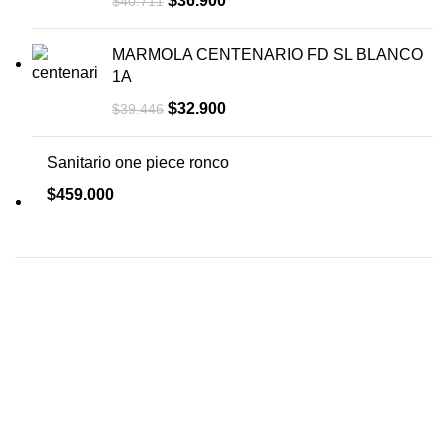
$
36.900
$
40.711
MARMOLA CENTENARIO FD SL BLANCO
1A
$
32.900
$
39.446
Sanitario one piece ronco
$
459.000
COMPRA AQUÍ Y
TENDREMOS TU
PEDIDO LISTO EN