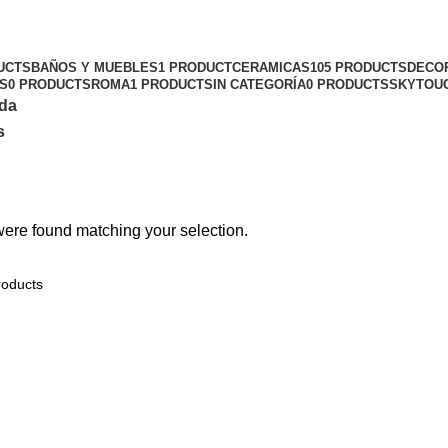
Tienda
UCTS
BAÑOS Y MUEBLES
1 PRODUCT
CERAMICAS
105 PRODUCTS
DECO
S
0 PRODUCTS
ROMA
1 PRODUCT
SIN CATEGORÍA
0 PRODUCTS
SKYTOU
da
s
ere found matching your selection.