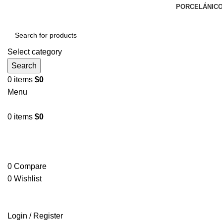
PORCELÁNIC
Select category
Search
0
items
$
0
Menu
0
items
$
0
Browse Categories
ADD ANYTHING HERE OR JUST REMOVE IT…
0
Compare
0
Wishlist
Login / Register