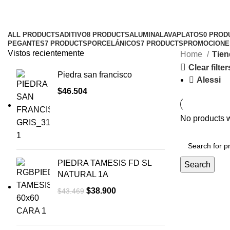
ALL
PRODUCTS
ADITIVO
8 PRODUCTS
ALUMINALAVAPLATOS
0 PROD
PEGANTES
7 PRODUCTS
PORCELÁNICOS
7 PRODUCTS
PROMOCIONE
Vistos recientemente
Home
Tien
Clear filter
Piedra san francisco
Alessi
$
46.504
No products w
PIEDRA TAMESIS FD SL
Search
NATURAL 1A
$
38.900
$
43.469