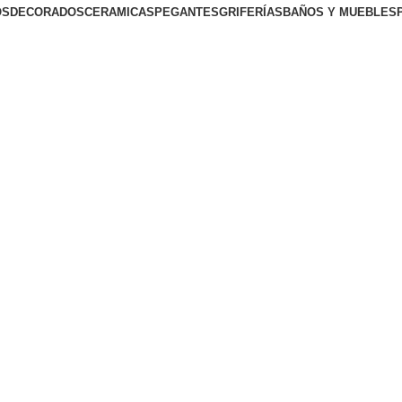
OS
DECORADOS
CERAMICAS
PEGANTES
GRIFERÍAS
BAÑOS Y MUEBLES