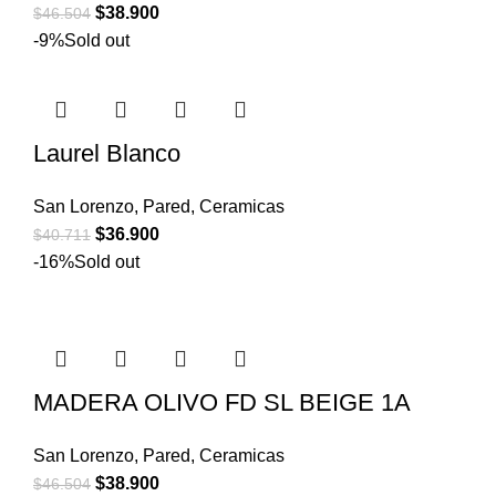
$
38.900
$
46.504
-9%
Sold out
Laurel Blanco
San Lorenzo
,
Pared
,
Ceramicas
$
36.900
$
40.711
-16%
Sold out
MADERA OLIVO FD SL BEIGE 1A
San Lorenzo
,
Pared
,
Ceramicas
$
38.900
$
46.504