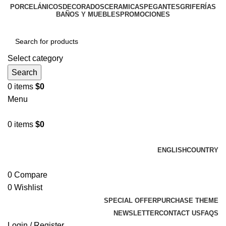
PORCELÁNICOS
DECORADOS
CERAMICAS
PEGANTES
GRIFERÍAS
BAÑOS Y MUEBLES
PROMOCIONES
Select category
Search
0
items
$
0
Menu
0
items
$
0
Browse Categories
ENGLISH
COUNTRY
ADD ANYTHING HERE OR JUST REMOVE IT…
0
Compare
0
Wishlist
SPECIAL OFFER
PURCHASE THEME
NEWSLETTER
CONTACT US
FAQS
Login / Register