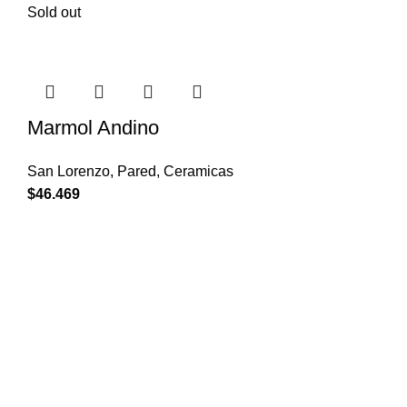
Sold out
Marmol Andino
San Lorenzo
,
Pared
,
Ceramicas
$
46.469
Enlaces de interés
NOSOTROS
CONTÁCTENOS
AMBIENTES
FICHAS TÉCNICAS
SEDES
TÉRMINOS Y CONDICIONES
POLÍTICA DE DATOS
Información de contacto