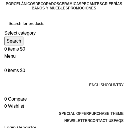
PORCELÁNICOS
DECORADOS
CERAMICAS
PEGANTES
GRIFERÍAS
BAÑOS Y MUEBLES
PROMOCIONES
Select category
Search
0
items
$
0
Menu
0
items
$
0
Browse Categories
ENGLISH
COUNTRY
ADD ANYTHING HERE OR JUST REMOVE IT…
0
Compare
0
Wishlist
SPECIAL OFFER
PURCHASE THEME
NEWSLETTER
CONTACT US
FAQS
Login / Register